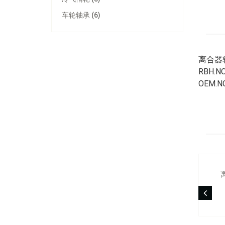
车轮轴承 (6)
离合器
RBH.NO
OEM.NO
离